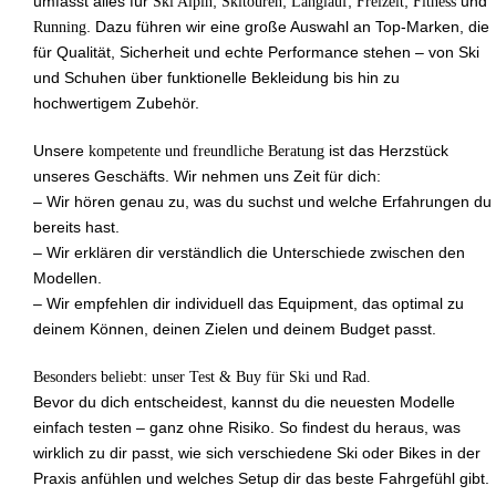
umfasst alles für
Ski Alpin
,
Skitouren
,
Langlauf
,
Freizeit
,
Fitness
und
Running
. Dazu führen wir eine große Auswahl an Top-Marken, die
für Qualität, Sicherheit und echte Performance stehen – von Ski
und Schuhen über funktionelle Bekleidung bis hin zu
hochwertigem Zubehör.
Unsere
kompetente und freundliche Beratung
ist das Herzstück
unseres Geschäfts. Wir nehmen uns Zeit für dich:
– Wir hören genau zu, was du suchst und welche Erfahrungen du
bereits hast.
– Wir erklären dir verständlich die Unterschiede zwischen den
Modellen.
– Wir empfehlen dir individuell das Equipment, das optimal zu
deinem Können, deinen Zielen und deinem Budget passt.
Besonders beliebt: unser Test & Buy für Ski und Rad.
Bevor du dich entscheidest, kannst du die neuesten Modelle
einfach testen – ganz ohne Risiko. So findest du heraus, was
wirklich zu dir passt, wie sich verschiedene Ski oder Bikes in der
Praxis anfühlen und welches Setup dir das beste Fahrgefühl gibt.